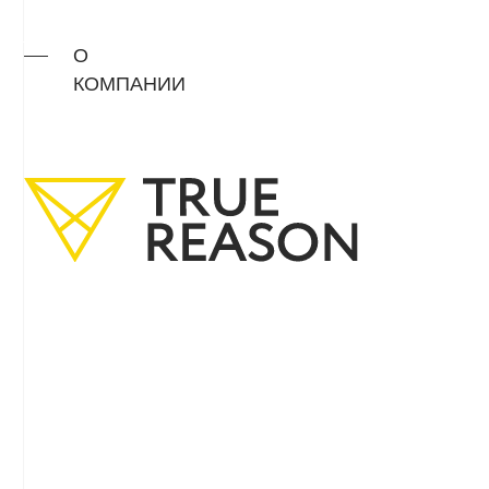
1200 кв. м.
8
ле
производственных цехов
опыта
с современным оборудованием
застр