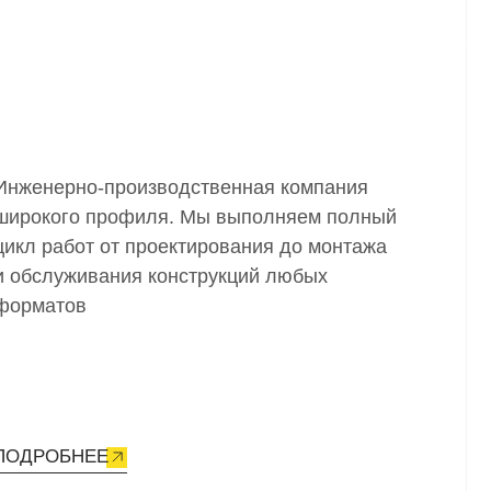
т проектирования до монтажа
ния конструкций любых
анных
истов