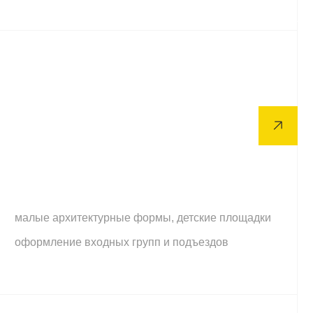
 входных групп и подъездов
во стендов и уличных павильонов
во вывесок, наружная реклама