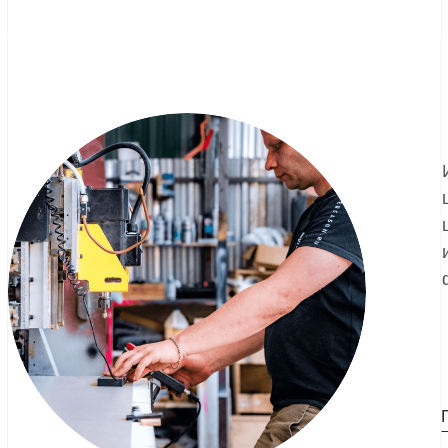
цикл работ о
и обслужива
форматов
ПОДРОБНЕЕ
50+
т
 маркетинговой
квалифициров
ойки «под ключ»
узких специал