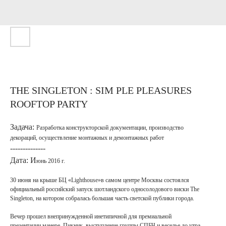
THE SINGLETON : SIM PLE PLEASURES
ROOFTOP PARTY
Задача:
Разработка конструкторской документации, производство
декораций, осуществление монтажных и демонтажных работ
--------------
Дата:
И
юнь 2016 г.
30 июня на крыше БЦ «Lighthouse»в самом центре Москвы состоялся
официальный российский запуск шотландского односолодового виски The
Singleton, на котором собралась большая часть светской публики города.
Вечер прошел внепринужденной инетипичной для премиальной
презентации манере. Пикник, выступление группы СПБЧ и веселье до утра –