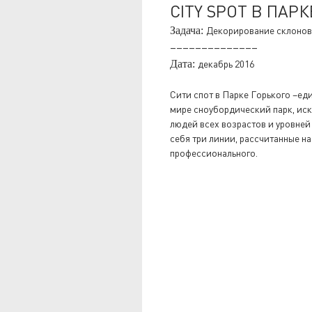
CITY SPOT В ПАР
Задача:
Декорирование склонов 
––––––––––––––
Дата:
декабрь 2016
Сити спот в Парке Горького –ед
мире сноубордический парк, ис
людей всех возрастов и уровней
себя три линии, рассчитанные н
профессионального.