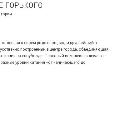
КЕ ГОРЬКОГО
горки.
инственная в своем роде площадкаи крупнейший в
кусственно построенный в центре города, объединяющая
 катания на сноуборде. Парковый комплекс включает в
а разные уровни катания –от начинающего до